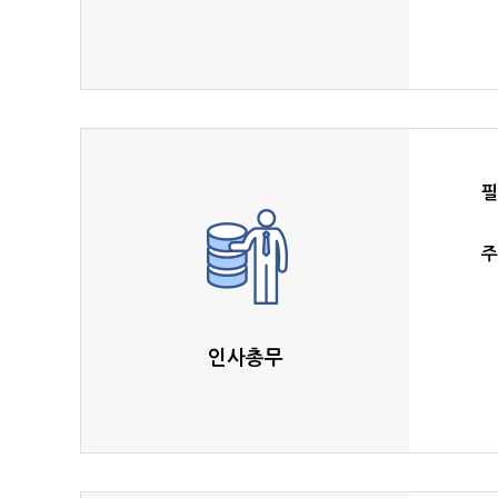
필
주
인사총무