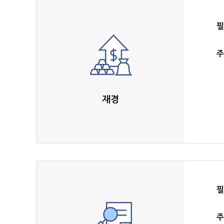
필
주
재경
필
주